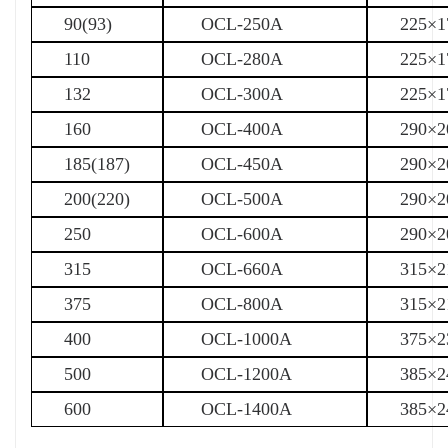
90(93)
OCL-250A
225×1
110
OCL-280A
225×1
132
OCL-300A
225×1
160
OCL-400A
290×2
185(187)
OCL-450A
290×2
200(220)
OCL-500A
290×2
250
OCL-600A
290×2
315
OCL-660A
315×2
375
OCL-800A
315×2
400
OCL-1000A
375×2
500
OCL-1200A
385×2
600
OCL-1400A
385×2