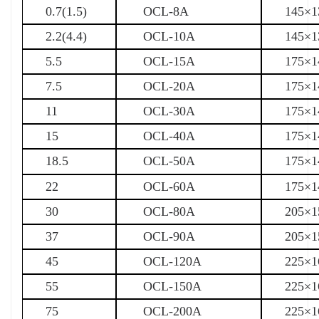
0.7(1.5)
OCL-8A
145×1
2.2(4.4)
OCL-10A
145×1
5.5
OCL-15A
175×1
7.5
OCL-20A
175×1
11
OCL-30A
175×1
15
OCL-40A
175×1
18.5
OCL-50A
175×1
22
OCL-60A
175×1
30
OCL-80A
205×1
37
OCL-90A
205×1
45
OCL-120A
225×1
55
OCL-150A
225×1
75
OCL-200A
225×1