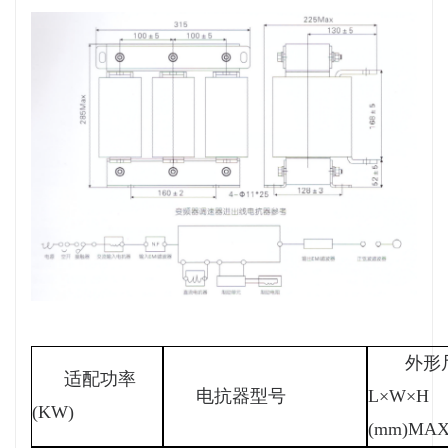
外形
适配功率
电抗器型号
L×W×H
(KW)
(mm)MA